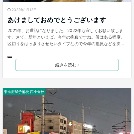
2022年1月12日
あけましておめでとうございます
2021年、お世話になりました。2022年も宜しくお願い致しま
す。さて、新年といえば、今年の抱負ですね。僕はある程度、
区切りをはっきりさせたいタイプなので今年の抱負などを決め
たいタイプです。2ちゃんねる創設者のひろゆきさんは、「抱
負などは決めない、その通りになることは無いので」と仰って
いました。確かに一理ありますよね😅 などなど、様々な意見
続きを読む
はありますが、僕の今年の抱負は「不言実行」です。 抱負の実
行の第一歩として、インスタグラムを消しました！現代のSNS
依存症の僕にとっては大きな一歩です。気づいたら1時間以上
見てることや、開いたままゴロゴロして、惰性でアプリを閉じ
東進衛星予備校 西小倉校
られないでいる自分に嫌気がさし