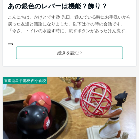
あの銀色のレバーは機能？飾り？
こんにちは、かけとです😃 先日、遊んでいる時にお手洗いから
戻った友達と議論になりました。以下はその時の会話です。
「今さ、トイレの水流す時に、流すボタンがあったけん流すボ
タン押したんよ」 うん 「そしたらさ、元々便器に直接くっつ
いてある横のちっちゃい銀色のレバーのやつもちゃんと動い
て、水が流れたんよ」 う、うん 「てことはさ、ボタンはあく
続きを読む
まで銀色のレバーを動かすためだけに存在しとるんかね、それ
ともボタンで流れるんやけど、トイレの伝統を守るためのおま
けとして銀色のレバーがくいってなりよるだけなんかね、どう
思う？」 いーや知らんがな、長々なんの話しとんや 「いやい
東進衛星予備校 西小倉校
や、ボケとかじゃなくて、真剣に疑問