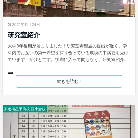
2021年11月24日
研究室紹介
大学3年後期が始まりました！研究室希望届の提出が近く、学
科内でお互いの第一希望を探り合っている環境の中講義を受け
ています、かけとです。後期に入って間もなく、研究室紹介が
ありました。僕が所属している学科には16の研究室がありま
す。この時までは公務員試験を受ける予定だったので、できる
だけコアタイム（必ず研究室に居ないといけない時間）が短い
続きを読む
研究室が良いな、ぐらいの軽い気持ちでした。もし、自分の興
味が惹かれる分野があれば、院進学を経て一般企業就職も悪く
ないと思っていました。その中で、分離工学関連の研究室に興
味を持ちました。 分離という抽象的なテーマですが、化学工業
東進衛星予備校 西小倉校
においては無くてはならないものです。例