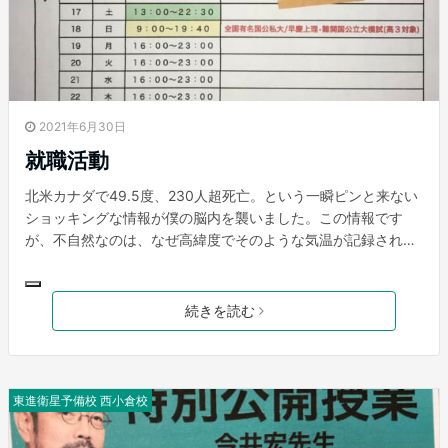
2021年6月30日
就職活動
北米カナダで49.5度、230人超死亡。という一瞬ピンと来ない
ショッキングな情報が僕の脳内を襲いました。この情報です
が、不自然なのは、なぜ高緯度でそのような気温が記録された
か、ということですよね。熱波と言われるこの現象は、次の要
因が考えられています。1つは、温暖な発達した高気圧の圏内
で、下降気流によって上空の空気が地表まで運ばれるときに起
続きを読む
こる断熱昇温。2つ目は山岳の風下における下降気流による断
熱昇温、、、と難しい条件が続くのでこの辺にとどめておきま
すが、必ずしも物理要因だけが原因ではなく、そもそも冷房を
完備していないことや、暑さに耐性がないことなどの人為的要
東進衛星予備校 西小倉校
因もあるようです。 こんにちは！最近