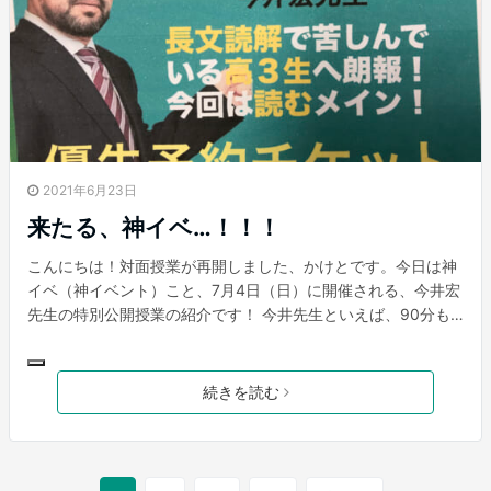
2021年6月23日
来たる、神イベ…！！！
こんにちは！対面授業が再開しました、かけとです。今日は神
イベ（神イベント）こと、7月4日（日）に開催される、今井宏
先生の特別公開授業の紹介です！ 今井先生といえば、90分も
の授業のはずが退屈せずに5分ぐらいに感じてしまう、あの神
授業ですよね！僕も実際にC組を受講してましたが、全く受講
が苦でなくて、むしろ毎回楽しみにしていたのを、思い出しま
続きを読む
す！その上、講義内容は詳細であり、試験に出やすいところを
ピックアップしてくれるので、模試の英語で得点を伸ばすため
に、どこが大事なのかが見えてくる授業だったと言えます！！
また講義中も独特な口癖を口ずさむので、1度対面で授業を受