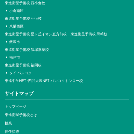
東進衛星予備校 西小倉校
小倉南区
東進衛星予備校 守恒校
八幡西区
東進衛星予備校 星ヶ丘イオン直方前校
東進衛星予備校 黒崎校
飯塚市
東進衛星予備校 飯塚嘉穂校
福津市
東進衛星予備校 福間校
タイ バンコク
東進中学NET･四谷大塚NET バンコクトンロー校
サイトマップ
トップページ
東進衛星予備校とは
授業
担任指導