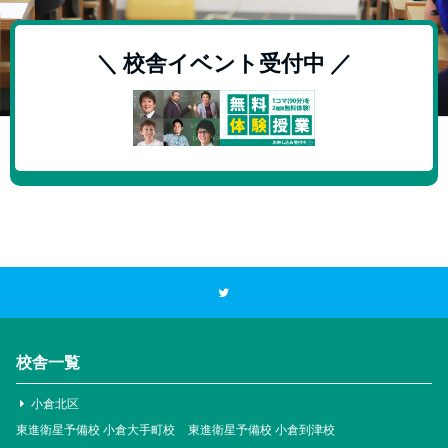
＼ 校舎イベント受付中 ／
校舎一覧
小倉北区
東進衛星予備校 小倉大手町校
東進衛星予備校 小倉到津校