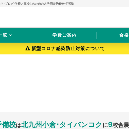
案内･ブログ･学費／高校生のための大学受験予備校･学習塾
一覧
学費ご案内
合格
新型コロナ感染防止対策について
予備校
北九州小倉･タイバンコク
9
は
に
校舎展