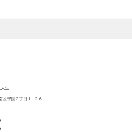
浪人生
南区守恒２丁目１−２６
0
0