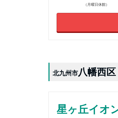
（月曜日休館）
八幡西区
北九州市
星ヶ丘イオ