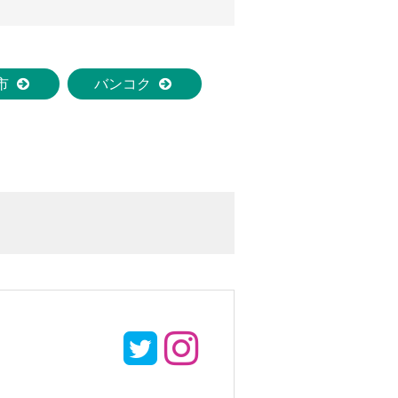
市
バンコク