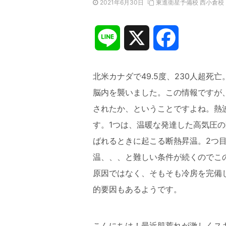
2021年6月30日
東進衛星予備校 西小倉校
L
X
F
i
a
北米カナダで49.5度、230人超
n
c
脳内を襲いました。この情報ですが
されたか、ということですよね。熱
e
e
す。1つは、温暖な発達した高気圧
b
ばれるときに起こる断熱昇温。2つ
温、、、と難しい条件が続くのでこ
o
原因ではなく、そもそも冷房を完備
的要因もあるようです。
o
k
こんにちは！最近肌荒れが激しくス