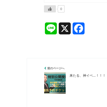
0
L
X
F
i
a
n
c
e
e
前のページへ
来たる、神イベ…！！！
b
o
o