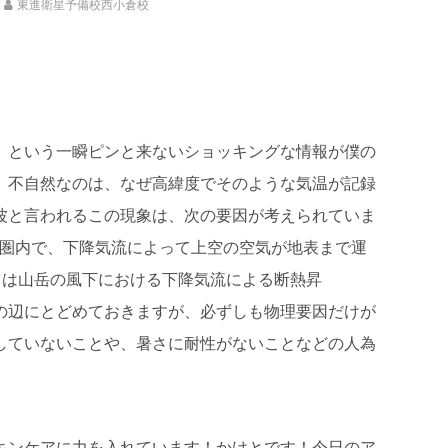
東進衛星予備校西小倉校
死亡。という一瞬ピンと来ないショッキングな情報が僕の
、不自然なのは、なぜ高緯度でそのような気温が記録
波と言われるこの現象は、次の要因が考えられていま
の圏内で、下降気流によって上空の空気が地表まで運
目は山岳の風下における下降気流による断熱昇
の辺にとどめておきますが、必ずしも物理要因だけが
していないことや、暑さに耐性がないことなどの人為
キンケアに力を入れています！かけとです！今日のア