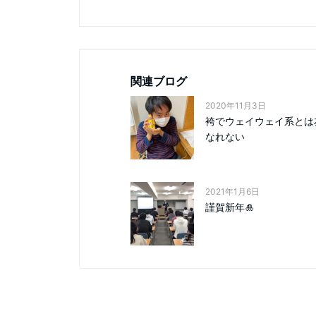
k
関連ブログ
2020年11月3日
袴でウェイウェイ系とは
なれない
2021年1月6日
謹賀新年🎍