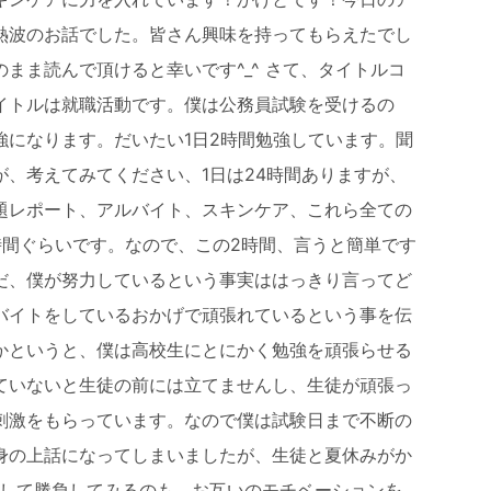
熱波のお話でした。皆さん興味を持ってもらえたでし
まま読んで頂けると幸いです^_^ さて、タイトルコ
イトルは就職活動です。僕は公務員試験を受けるの
強になります。だいたい1日2時間勉強しています。聞
、考えてみてください、1日は24時間ありますが、
題レポート、アルバイト、スキンケア、これら全ての
時間ぐらいです。なので、この2時間、言うと簡単です
だ、僕が努力しているという事実ははっきり言ってど
バイトをしているおかげで頑張れているという事を伝
かというと、僕は高校生にとにかく勉強を頑張らせる
ていないと生徒の前には立てませんし、生徒が頑張っ
刺激をもらっています。なので僕は試験日まで不断の
身の上話になってしまいましたが、生徒と夏休みがか
録して勝負してみるのも、お互いのモチベーションを