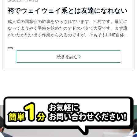
2020年11月3日
袴でウェイウェイ系とは友達になれない
成人式の同窓会の幹事をやらされています、江村です。最近に
なってようやく準備を始めたのでドタバタで大変です。まず誰
がいたか思い出す作業から入るのですが、そもそもLINE自体持
っていないのでどうしようもありません。LINEがない時代の
方々はどうしていたのか、これがここ最近の一番の気になるこ
とです。そして今日、成人の記念にオーダーメイドのスーツを
続きを読む
作りました。(^^)やはりオーダーメイドはテンションが上がり
ますね。しかもそんなに高くないのでこれから成人になる皆さ
んにはお勧めです！ちなみに北九州の成人式と言えば袴を着て
うぇいうぇい言ったもん勝ちみたいなとこありますが、あれは
あくまで少数派であることをお忘