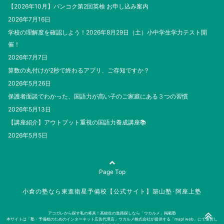
【2026年10月】バンコク第2回英検 お申し込み案内
2026年7月16日
学校の理解度を確認しよう！2026年8月29日（土）小中学生学力テスト開
催！
2026年7月7日
算数の丸付けが2秒で終わるアプリ、ご存知ですか？
2026年5月26日
保護者面談でわかった、国語力が高い子のご家庭にある３つの習慣
2026年5月13日
【講座紹介】アウトプット重視の国語力養成講座📚
2026年5月5日
Page Top
小倉の塾なら東進衛星予備校【公式サイト】築山塾･阿座上塾
アコガレから探す私の将来！高校生の進路探しなら「ウカルメ」掲載塾
本サイトは「塾・予備校のためのインターネット広告代理店」ウカルメ株式会社が提供する「mapl web」にて運営し