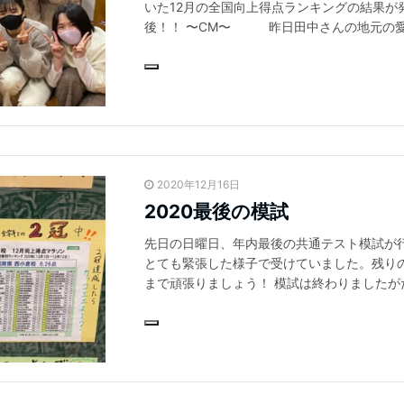
いた12月の全国向上得点ランキングの結果が発
後！！ 〜CM〜 昨日田中さんの地元の愛
とで効きみかんをしました。田中さんは全然
自信満々の様子でした。目を瞑った状態で石
食べてもらいました。2人同時に「普通のみか
CMが明けました。12月全国向上得点ランキン
2020年12月16日
2020最後の模試
先日の日曜日、年内最後の共通テスト模試が
とても緊張した様子で受けていました。残り
まで頑張りましょう！ 模試は終わりました
おりません！そう、冬合宿が残っております！
ギリギリまで勉強しましょう！ そしてうれ
東進西小倉校が全学年、新高1、2生の両方の
2020年を1位で締めくくりましょう！ 東進