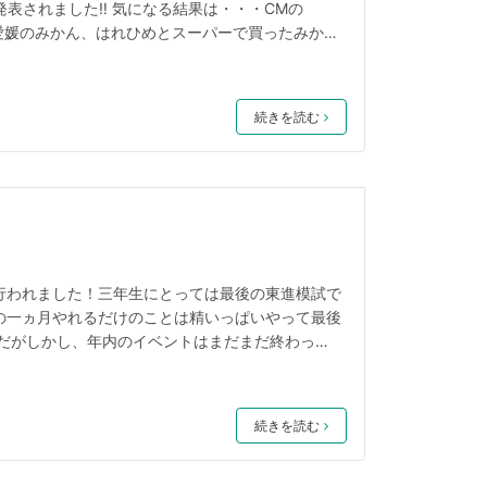
表されました‼️ 気になる結果は・・・CMの
媛のみかん、はれひめとスーパーで買ったみかん
違う、はれひめ以外は食べられないと言っていて、
井さんには普通のみかん、田中さんにははれひめを
ん」と答えました。石井さんすごい✨ さあ、長い
続きを読む
グ第1位は・・・ 西小倉校でした‼
行われました！三年生にとっては最後の東進模試で
の一ヵ月やれるだけのことは精いっぱいやって最後
がだがしかし、年内のイベントはまだまだ終わって
合宿はまだ残り三回残っておりますので2020年
しいお知らせが！全国向上得点ランキングで現在、
部で全国1位の二冠中です！🥇このままの勢いで
続きを読む
衛星予備校西小倉校