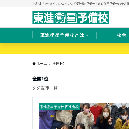
小倉･北九州･タイ バンコクの大学受験塾･予備校－東進衛星予備校の校舎
東進衛星予備校とは
校舎
ホーム
全国1位
全国1位
タグ 記事一覧
東進衛星予備校 西小倉校