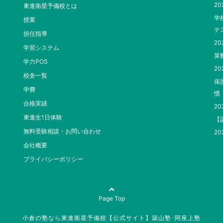
20
東進衛星予備校とは
学
授業
テ
担任指導
20
学習システム
算
学力POS
20
校舎一覧
保
学費
慣
合格実績
20
東進生1日体験
【
無料受験相談・お問い合わせ
20
会社概要
プライバシーポリシー
Page Top
小倉の塾なら東進衛星予備校【公式サイト】築山塾･阿座上塾