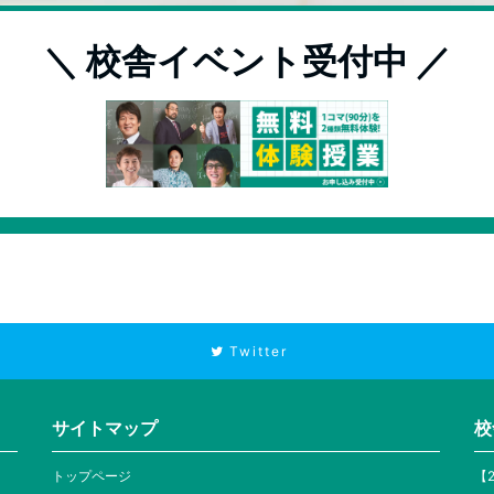
＼ 校舎イベント受付中 ／
Twitter
サイトマップ
校
トップページ
【