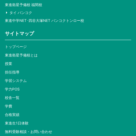
東進衛星予備校 福間校
タイ バンコク
東進中学NET･四谷大塚NET バンコクトンロー校
サイトマップ
トップページ
東進衛星予備校とは
授業
担任指導
学習システム
学力POS
校舎一覧
学費
合格実績
東進生1日体験
無料受験相談・お問い合わせ