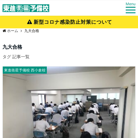
Menu
新型コロナ感染防止対策について
ホーム
九大合格
九大合格
タグ 記事一覧
東進衛星予備校 西小倉校