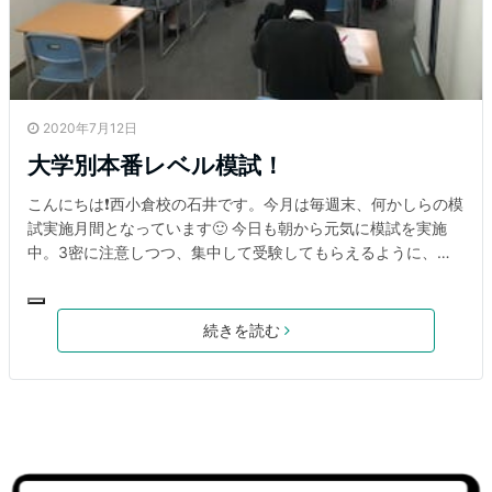
2020年7月12日
大学別本番レベル模試！
こんにちは❗️西小倉校の石井です。今月は毎週末、何かしらの模
試実施月間となっています🙂 今日も朝から元気に模試を実施
中。3密に注意しつつ、集中して受験してもらえるように、静
かに静かに校舎運営も同時進行中です。 受験生たちよ❗️第一志
望校A判定への道のりはまだまだ険しいけれど、集中して受験&
しっかり復習で第一志望校合格だ〜〜〜🙂 あ、、、もちろん過
続きを読む
去問演習（共通テスト・二次私大）は絶対絶対全員が１０年分
やり切るからねーーー👊 東進衛星予備校西小倉校