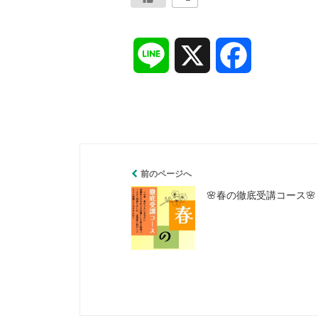
L
X
F
i
a
n
c
e
e
前のページへ
🌸春の徹底受講コース🌸
b
o
o
k