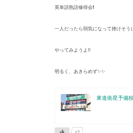
英単語熟語修得会❗️
一人だったら弱気になって挫けそうに
やってみようよ‼️
明るく、あきらめず✨✨
東進衛星予備
+2