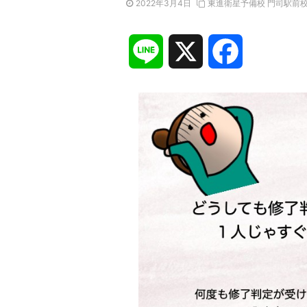
2022年3月4日
東進衛星予備校 門司駅前
L
X
F
i
a
n
c
e
e
b
o
o
k