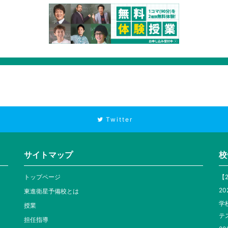
Twitter
サイトマップ
校
トップページ
【
20
東進衛星予備校とは
学
授業
テ
担任指導