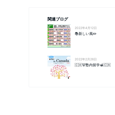
関連ブログ
2022年4月12日
📚新しい風✏️
2022年2月26日
🇨🇦🐻塾内留学🍯🇨🇦