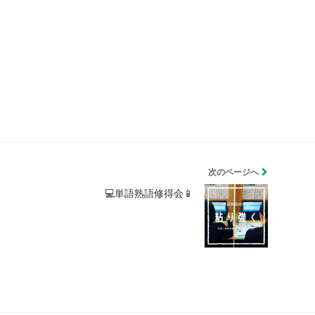
次のページへ
💻単語熟語修得会📱