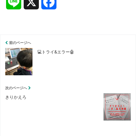
L
X
F
i
a
n
c
前のページへ
e
e
💻トライ&エラー🤖
b
o
次のページへ
o
きりかえろ
k