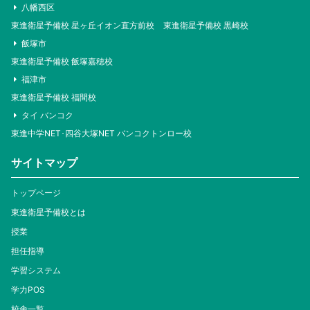
八幡西区
東進衛星予備校 星ヶ丘イオン直方前校
東進衛星予備校 黒崎校
飯塚市
東進衛星予備校 飯塚嘉穂校
福津市
東進衛星予備校 福間校
タイ バンコク
東進中学NET･四谷大塚NET バンコクトンロー校
サイトマップ
トップページ
東進衛星予備校とは
授業
担任指導
学習システム
学力POS
校舎一覧