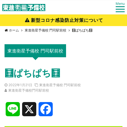
Menu
新型コロナ感染防止対策について
ホーム
東進衛星予備校 門司駅前校
🧮ぱちぱち🧮
東進衛星予備校 門司駅前校
🧮ぱちぱち🧮
2022年1月21日
東進衛星予備校 門司駅前校
東進衛星予備校門司駅前校
L
X
F
i
a