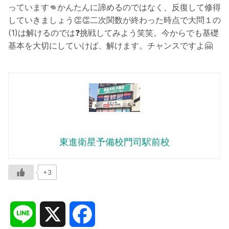
っています👊かんたんに諦めるのではなく、反復して修得
していきましょう👏👏二次関数が終わった時点で大問１の
(1)は解けるのでは❓挑戦してみよう笑笑。今からでも基礎
基本を大切にしていけば、解けます。チャンスですよ🤗
東進衛星予備校門司駅前校
+3
L
X
F