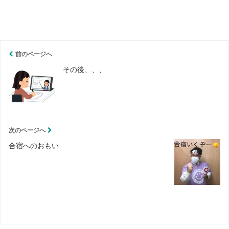
i
a
n
c
前のページへ
e
e
その後、、、
b
o
次のページへ
o
合宿へのおもい
k