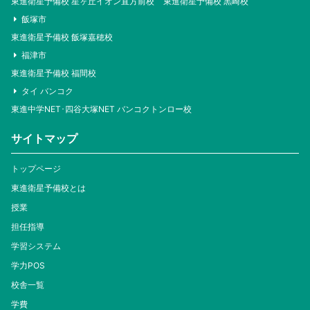
東進衛星予備校 星ヶ丘イオン直方前校
東進衛星予備校 黒崎校
飯塚市
東進衛星予備校 飯塚嘉穂校
福津市
東進衛星予備校 福間校
タイ バンコク
東進中学NET･四谷大塚NET バンコクトンロー校
サイトマップ
トップページ
東進衛星予備校とは
授業
担任指導
学習システム
学力POS
校舎一覧
学費