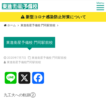
Menu
新型コロナ感染防止対策について
ホーム
東進衛星予備校 門司駅前校
東進衛星予備校 門司駅前校
2020年7月7日
東進衛星予備校 門司駅前校
東進衛星予備校門司駅前校
L
X
F
i
a
九工大への軌跡②
n
c