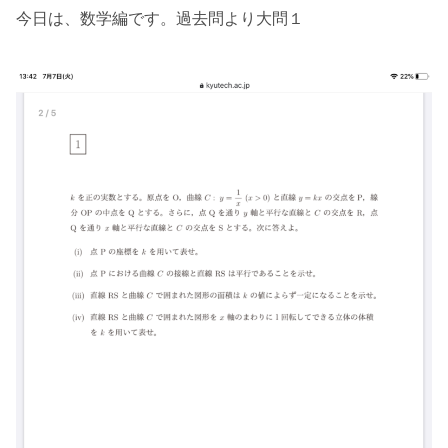
今日は、数学編です。過去問より大問１
e
e
b
o
o
k