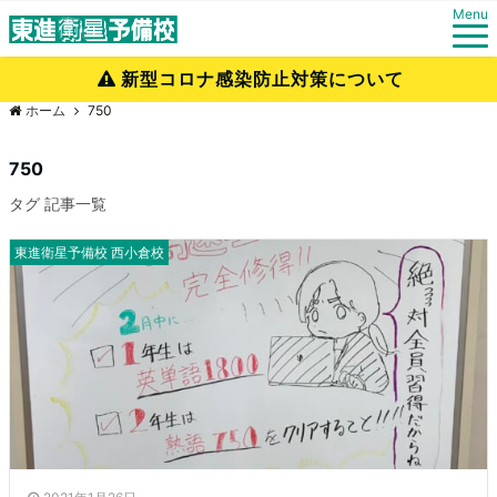
Menu
新型コロナ感染防止対策について
ホーム
750
750
タグ 記事一覧
東進衛星予備校 西小倉校