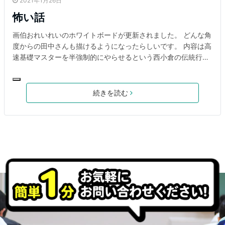
2021年1月26日
怖い話
画伯おれいれいのホワイトボードが更新されました。 どんな角
度からの田中さんも描けるようになったらしいです。 内容は高
速基礎マスターを半強制的にやらせるという西小倉の伝統行事
のことが書かれています。毎回毎回「高速基礎マスターやっ
た？？」とスタッフから迫られる嫌〜な期間です。これが本当
のプレッシャースタディです（Qさまのコーナーより）。都市
続きを読む
伝説ですが1800をクリアせずに西小倉を卒業した生徒は毎晩の
ように田中さんに1800をやらされる夢を見るとか。怖い話です
ね。 東進衛星予備校西小倉校