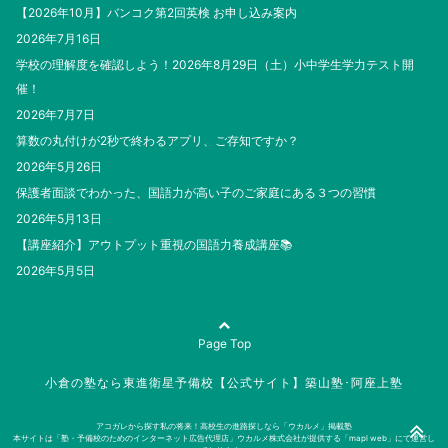
【2026年10月】バンコク第2回英検 お申し込み案内
2026年7月16日
学校の理解度を確認しよう！2026年8月29日（土）小中学生学力テスト開
催！
2026年7月7日
算数の丸付けが2秒で終わるアプリ、ご存知ですか？
2026年5月26日
保護者面談でわかった、国語力が高い子のご家庭にある３つの習慣
2026年5月13日
【講座紹介】アウトプット重視の国語力養成講座📚
2026年5月5日
Page Top
小倉の塾なら東進衛星予備校【公式サイト】築山塾･阿座上塾
アコガレから探す私の将来！高校生の進路探しなら「ウカルメ」掲載塾
本サイトは「塾・予備校のためのインターネット広告代理店」ウカルメ株式会社が提供する「mapl web」にて運営し