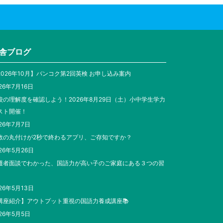
舎ブログ
2026年10月】バンコク第2回英検 お申し込み案内
26年7月16日
校の理解度を確認しよう！2026年8月29日（土）小中学生学力
スト開催！
26年7月7日
数の丸付けが2秒で終わるアプリ、ご存知ですか？
26年5月26日
護者面談でわかった、国語力が高い子のご家庭にある３つの習
26年5月13日
講座紹介】アウトプット重視の国語力養成講座📚
26年5月5日