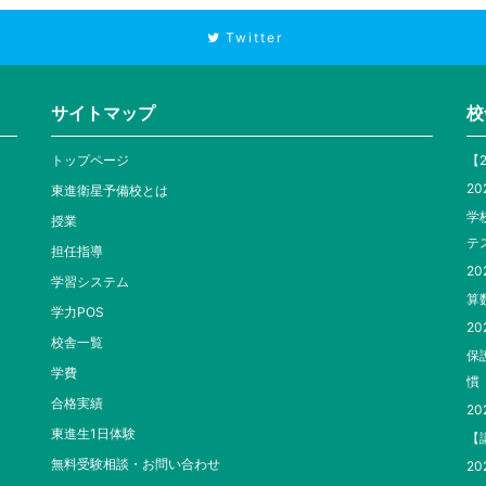
Twitter
サイトマップ
校
トップページ
【
20
東進衛星予備校とは
学
授業
テ
担任指導
20
学習システム
算
学力POS
20
校舎一覧
保
学費
慣
合格実績
20
東進生1日体験
【
無料受験相談・お問い合わせ
20