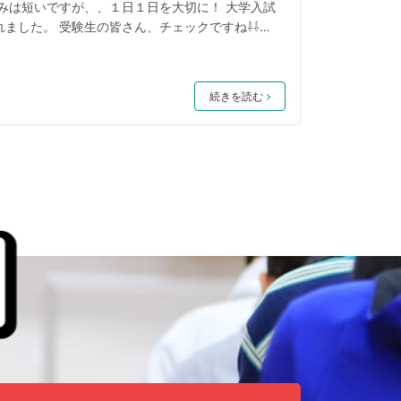
みは短いですが、、１日１日を大切に！ 大学入試
ました。 受験生の皆さん、チェックですね⇩⇩
_jouhou/r3.html 東進衛星予備校小倉到津校
続きを読む