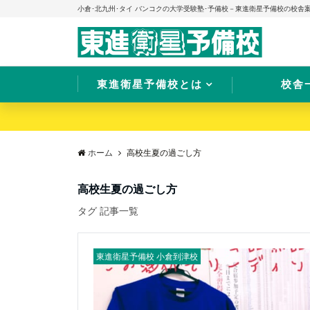
小倉･北九州･タイ バンコクの大学受験塾･予備校－東進衛星予備校の校舎
東進衛星予備校とは
校舎
ホーム
高校生夏の過ごし方
高校生夏の過ごし方
タグ 記事一覧
東進衛星予備校 小倉到津校