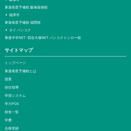
東進衛星予備校 飯塚嘉穂校
福津市
東進衛星予備校 福間校
タイ バンコク
東進中学NET･四谷大塚NET バンコクトンロー校
サイトマップ
トップページ
東進衛星予備校とは
授業
担任指導
学習システム
学力POS
校舎一覧
学費
合格実績