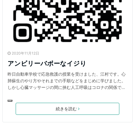
2020年11月12日
アンビリーバボーなイジり
昨日自動車学校で応急救護の授業を受けました、江村です。心
肺蘇生のやり方やそれまでの手順などをまじめに学びました。
しかし心臓マッサージの間に挟む人工呼吸はコロナの関係で省
かれていました。それ以外にもそもそも心肺蘇生の実演の時間
は短縮という形になっていました。じゃあその分何をするのか
はその指導員次第らしく、僕の場合、奇跡体験アンビリーバボ
続きを読む
ーを見ることになりました。その内容は、運転中に心筋梗塞に
よって気を失ったトラック運転手と壁を擦りながら進むトラッ
クを、勇気ある3名の一般人が見つけ、自身の車をぶつけてト
ラックを止め、その運転手も救急車が来るまでの間必死に心肺