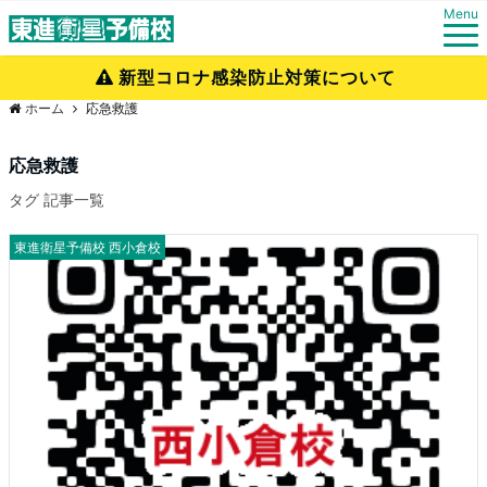
Menu
新型コロナ感染防止対策について
ホーム
応急救護
応急救護
タグ 記事一覧
東進衛星予備校 西小倉校