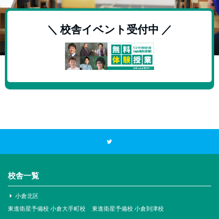
＼ 校舎イベント受付中 ／
校舎一覧
小倉北区
東進衛星予備校 小倉大手町校
東進衛星予備校 小倉到津校