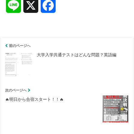
L
X
F
i
a
n
c
前のページへ
e
e
大学入学共通テストはどんな問題？英語編
b
o
次のページへ
o
🔥明日から合宿スタート！！🔥
k