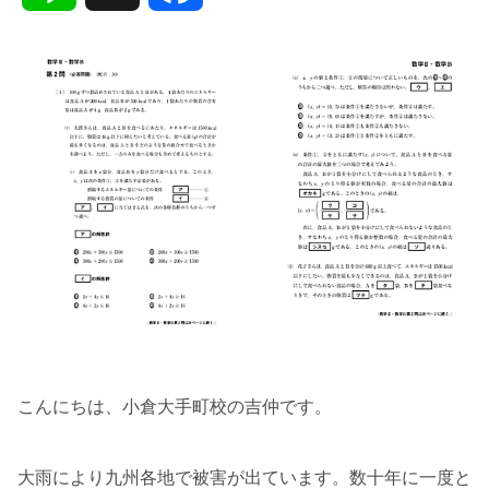
i
a
n
c
e
e
b
o
o
k
こんにちは、小倉大手町校の吉仲です。
大雨により九州各地で被害が出ています。数十年に一度と