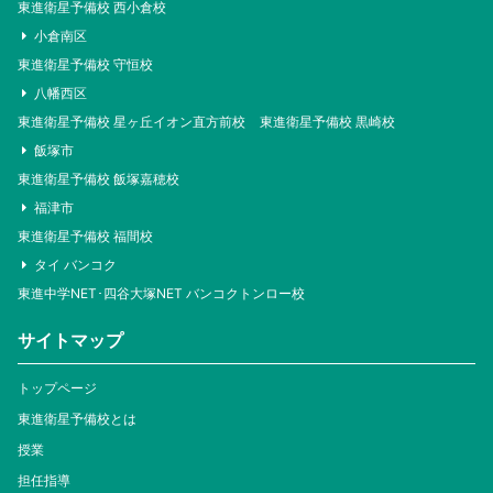
東進衛星予備校 西小倉校
小倉南区
東進衛星予備校 守恒校
八幡西区
東進衛星予備校 星ヶ丘イオン直方前校
東進衛星予備校 黒崎校
飯塚市
東進衛星予備校 飯塚嘉穂校
福津市
東進衛星予備校 福間校
タイ バンコク
東進中学NET･四谷大塚NET バンコクトンロー校
サイトマップ
トップページ
東進衛星予備校とは
授業
担任指導