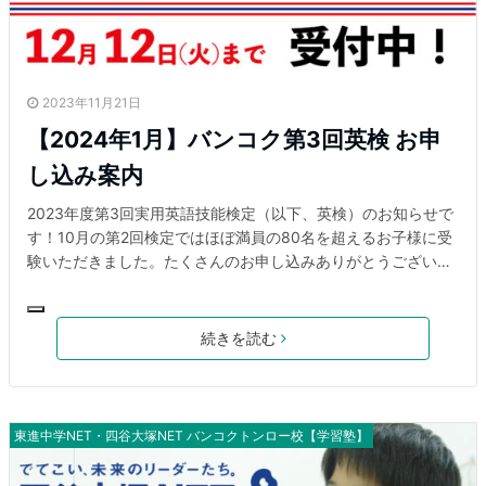
2023年11月21日
【2024年1月】バンコク第3回英検 お申
し込み案内
2023年度第3回実用英語技能検定（以下、英検）のお知らせで
す！10月の第2回検定ではほぼ満員の80名を超えるお子様に受
験いただきました。たくさんのお申し込みありがとうございま
した。 さて、2023年度第3回検定は、1月21日(日)に実施いた
します。受験を希望される方は以下の概要をご確認の上、下記
リンクよりお申し込みください。 【2023年度第3回英検実施概
続きを読む
要】 📅日 程：2024年1月21日（日）📚検定級：英検4級・5
級🏫場 所：東進中学NET四谷大塚NETバンコクトンロー
校 （soi 49/9 ラケットクラブレジデンス1階）⏰
時 間：５級 集合着席 9:00 試験終了 10:2
東進中学NET・四谷大塚NET バンコクトンロー校【学習塾】