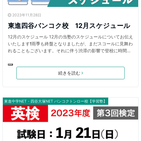
2023年11月28日
東進四谷バンコク校 12月スケジュール
12月のスケジュール 12月の当塾のスケジュールについてお伝え
いたします❗雨季も終盤となりましたが、まだスコールに見舞わ
れることもございます。それに伴う渋滞の影響で登校に時間が
かかりすぎる場合も見られます。🚌天候によって登校が困難に
なる場合や、帰宅時間が著しく遅くなりそうな場合は「ZOOM
に切り替えての授業実施」を致しますので連絡をください。※
続きを読む
個別指導・英検対策講座・KOOVのZOOM実施はできかねま
す。予めご了承ください。下記、ご確認をどうぞよろしくお願
いいたします。 教室長ゴザオカより あと一ヶ月で新年を迎え
ます。一年の流れは本当に早いなとこの季節になるといつも思
東進中学NET・四谷大塚NET バンコクトンロー校【学習塾】
います。 12月と1月は皆