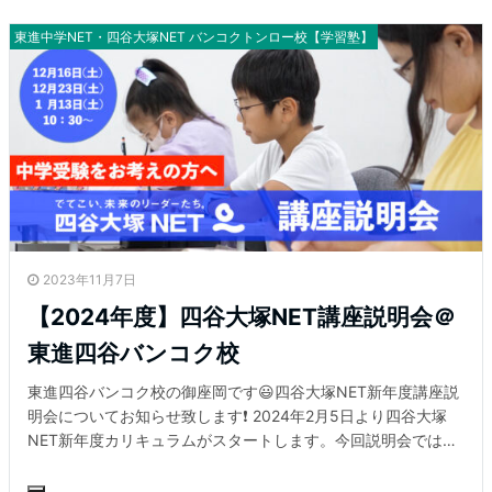
時間 受講生インタビュー Q.1週間の学習スケジュールを教えて
ください。 月火金は学校から帰って少し休憩したら1時半くら
東進中学NET・四谷大塚NET バンコクトンロー校【学習塾】
い四谷の勉強を進め
2023年11月7日
【2024年度】四谷大塚NET講座説明会＠
東進四谷バンコク校
東進四谷バンコク校の御座岡です😃四谷大塚NET新年度講座説
明会についてお知らせ致します❗ 2024年2月5日より四谷大塚
NET新年度カリキュラムがスタートします。今回説明会では、
『弊校での四谷大塚の学習方法』や『中学受験のメリット』
『3年後の見通し』『中学受験と英語について』など様々な角