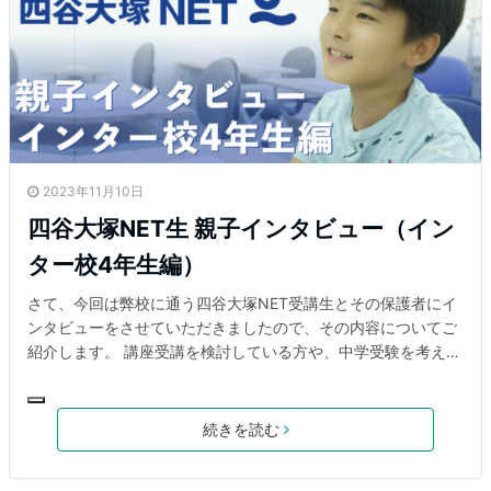
2023年11月10日
四谷大塚NET生 親子インタビュー（イン
ター校4年生編）
さて、今回は弊校に通う四谷大塚NET受講生とその保護者にイ
ンタビューをさせていただきましたので、その内容についてご
紹介します。 講座受講を検討している方や、中学受験を考えて
いる方はぜひ生の声を参考にしていただければと思います。 受
講生プロフィール・インター校4年生・国語と算数の２科を受
講・日本の中学受験予定・小学校1年生6月から日本の四谷大塚
続きを読む
に通塾開始→3年生の2月からバンコクにて四谷大塚NETの受講
開始・勉強時間 平日1〜2時間 土曜 週テスト 日曜 約2