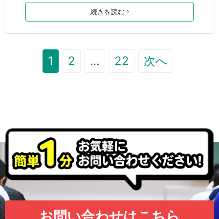
度からお話をいたします。また、質疑応答の時間もございま
続きを読む
す。 説明会は以下のような方が対象です。・中学受験を予定し
ている。・中学受験・学習内容に興味がある。・四谷大塚の内
容に興味がある。・新年度から四谷大塚受講予定。・四谷大塚
の受講を検討している。 定員がございますので、お早めのご登
1
2
…
22
次へ
録をどうぞよろしくお願いたしま
お問い合わせはこちら