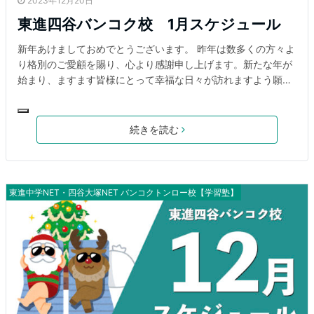
2023年12月20日
東進四谷バンコク校 1月スケジュール
新年あけましておめでとうございます。 昨年は数多くの方々よ
り格別のご愛顧を賜り、心より感謝申し上げます。新たな年が
始まり、ますます皆様にとって幸福な日々が訪れますよう願っ
ております。弊校は今年もより一層のサービス向上に努め、お
子様、保護者様にニーズにお応えして参ります。お子様の成長
のため、変わらぬご支援を賜りますようお願い申し上げます。
続きを読む
本年もどうぞよろしくお願いいたします。 1月のスケジュール
1月の弊校のスケジュールについてお伝えいたします❗下記、ご
確認をどうぞよろしくお願いいたします。 教室長ゴザオカより
生徒の皆さん、新年あけましておめでとうございます！ 新しい
東進中学NET・四谷大塚NET バンコクトンロー校【学習塾】
年が始まり、皆さんにとって