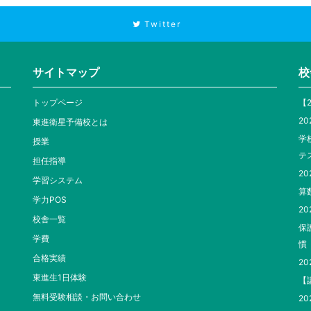
Twitter
サイトマップ
校
トップページ
【
20
東進衛星予備校とは
学
授業
テ
担任指導
20
学習システム
算
学力POS
20
校舎一覧
保
学費
慣
合格実績
20
東進生1日体験
【
無料受験相談・お問い合わせ
20