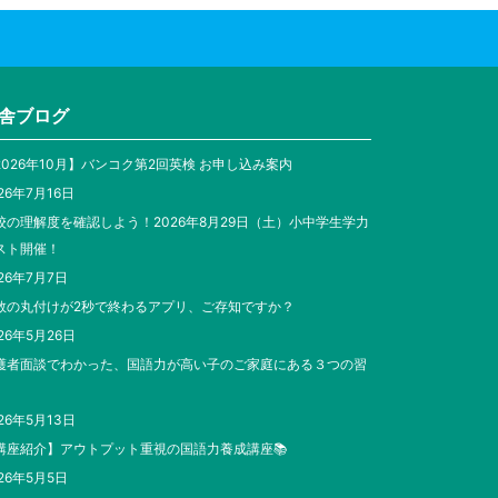
舎ブログ
2026年10月】バンコク第2回英検 お申し込み案内
26年7月16日
校の理解度を確認しよう！2026年8月29日（土）小中学生学力
スト開催！
26年7月7日
数の丸付けが2秒で終わるアプリ、ご存知ですか？
26年5月26日
護者面談でわかった、国語力が高い子のご家庭にある３つの習
26年5月13日
講座紹介】アウトプット重視の国語力養成講座📚
26年5月5日