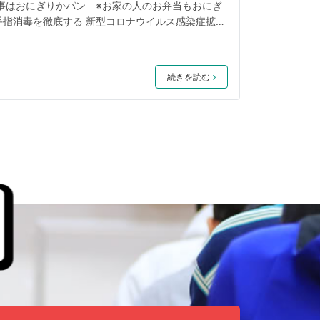
食事はおにぎりかパン ※お家の人のお弁当もおにぎ
手指消毒を徹底する 新型コロナウイルス感染症拡
行なっていますが、以下のいずれかに該当する場合
お願いいたします。 １ 本人の発熱・体調不良の
場合 ３ ご家族内に濃厚接触などのPCR検査が必
続きを読む
時の消毒と検温、マスク着用を